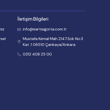
İletişim Bilgileri
miz
info@eartisigorta.com.tr
ysel
Mustafa Kemal Mah 2147.Sok No:3
Kat :1 06510 Çankaya/Ankara
0312 408 25 00