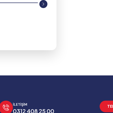
İLETİŞİM
TE
0312 408 25 00