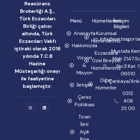
Reasürans
Brokerliği A.Ş.,
Türk Eczacıları
Menü
Hizmetlerimiz
İletişim
Birliği çatısı
Bilgileri
Anasayfa
Kurumsal
altında, Türk
info@eartisigorta
Hizmetlerimiz
Eczacıları Vakfı
Hakkımızda
iştiraki olarak 2016
Mustafa Kem
Eczacılara
yılında T.C.B
Vizyon
Mah 2147.S
Özel Bireysel
Hazine
&
No:3 Kat :1
Hizmetlerimiz
Müsteşarlığı onayı
Misyon
06510
ile faaliyetine
Diğer
Çankaya/Ank
İletişim
başlamıştır.
Hizmetler
0312
Çerez
408
Politikası
25 00
Ticari
İleti
Açık
Rıza