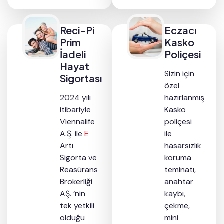
Reci-Pi
Eczacı
Prim
Kasko
İadeli
Poliçesi
Hayat
Sizin için
Sigortası
özel
2024 yılı
hazırlanmış
itibariyle
Kasko
Viennalife
poliçesi
A.Ş. ile
E
ile
Artı
hasarsızlık
Sigorta ve
koruma
Reasürans
teminatı,
Brokerliği
anahtar
AŞ. ‘nin
kaybı,
tek yetkili
çekme,
olduğu
mini