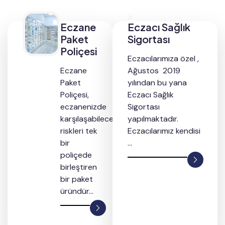
Eczane
Eczacı Sağlık
Paket
Sigortası
Poliçesi
Eczacılarımıza özel ,
Eczane
Ağustos 2019
Paket
yılından bu yana
Poliçesi,
Eczacı Sağlık
eczanenizde
Sigortası
karşılaşabileceğiniz
yapılmaktadır.
riskleri tek
Eczacılarımız kendisi
bir
...
poliçede
birleştiren
bir paket
üründür...