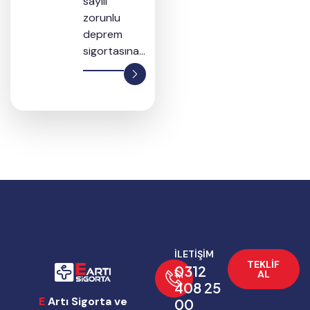
sayılı
zorunlu
deprem
sigortasına...
İLETİŞİM
TEKLIF
0312
AL
408 25
E
Artı Sigorta ve
00