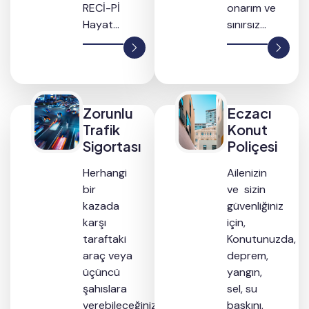
RECİ-Pİ
onarım ve
Hayat...
sınırsız...
Zorunlu
Eczacı
Trafik
Konut
Sigortası
Poliçesi
Herhangi
Ailenizin
bir
ve sizin
kazada
güvenliğiniz
karşı
için,
taraftaki
Konutunuzda,
araç veya
deprem,
üçüncü
yangın,
şahıslara
sel, su
verebileceğiniz
baskını,